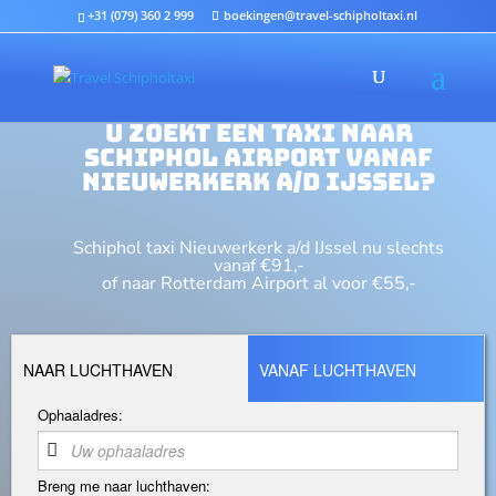
+31 (079) 360 2 999
boekingen@travel-schipholtaxi.nl
u zoekt een taxi naar
Schiphol Airport vanaf
Nieuwerkerk a/d IJssel?
Schiphol taxi Nieuwerkerk a/d IJssel nu slechts
vanaf €91,-
of naar Rotterdam Airport al voor €55,-
NAAR LUCHTHAVEN
VANAF LUCHTHAVEN
Ophaaladres:
Breng me naar luchthaven: