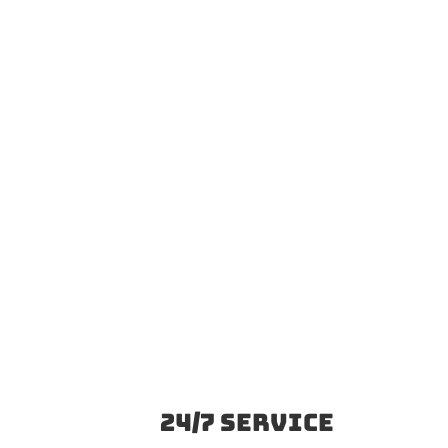
Wij hanteren geen vaste km prijs. Zoals de
meeste taxi bedrijven dit wel doen.
Hoe langer de afstand, hoe goedkoper de
prijs per km.!
DAL tijden; 09:00-14:00 en 17:30-23:00
PIEK tijden; 05:30-09:00 en 14:00-16:00
nachttarief; 23:00-05:30
24/7 Service