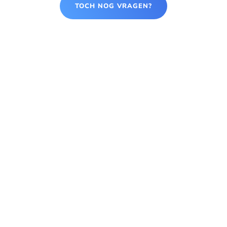
TOCH NOG VRAGEN?
de beste deal voor
een schiphol taxi
Nieuwerkerk a/d
IJssel of naar
Rotterdam Airport
Wij hanteren Piek en Dal
tarieven,
afhankelijk van het tijdstip
van
vertrek kunt u wel tot
48% besparen op uw
taxi.